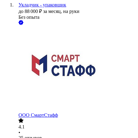
Укладчик - упаковщик
до
88 000
₽
за месяц,
на руки
Без опыта
ООО
СмартСтафф
4.1
•
25
отзывов