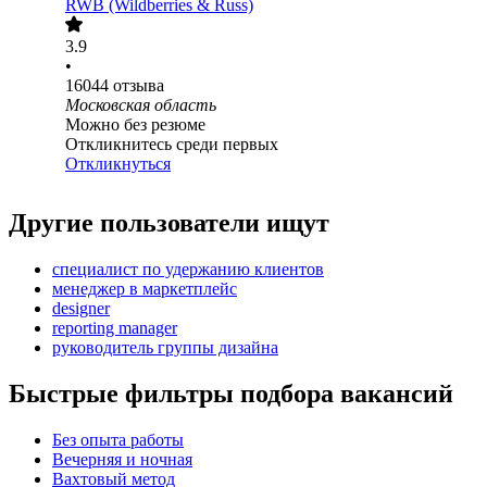
RWB (Wildberries & Russ)
3.9
•
16044
отзыва
Московская область
Можно без резюме
Откликнитесь среди первых
Откликнуться
Другие пользователи ищут
специалист по удержанию клиентов
менеджер в маркетплейс
designer
reporting manager
руководитель группы дизайна
Быстрые фильтры подбора вакансий
Без опыта работы
Вечерняя и ночная
Вахтовый метод