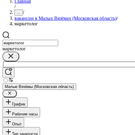
Главная
/
/
...
вакансии в Малых Вязёмах (Московская область)
/
маркетолог
маркетолог
Малые Вязёмы (Московская область)
График
Рабочие часы
Опыт
Тип занятости